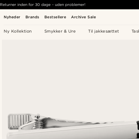
Returner inden for 30 dage - uden problemer!
Nyheder
Brands
Bestsellere
Archive Sale
Ny Kollektion
Smykker & Ure
Til jakkesættet
Tas