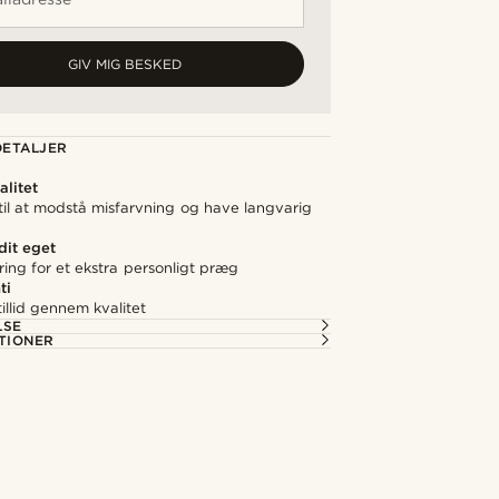
GIV MIG BESKED
ETALJER
litet
 til at modstå misfarvning og have langvarig
 dit eget
ering for et ekstra personligt præg
ti
illid gennem kvalitet
LSE
TIONER