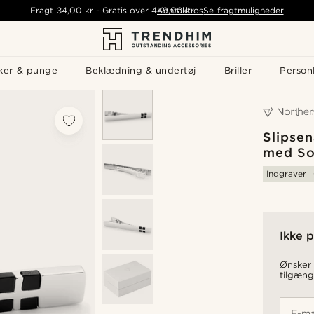
Fragt
34,00 kr
-
Gratis over
449,00 kr
Kontakt os
-
Se fragtmuligheder
ker & punge
Beklædning & undertøj
Briller
Personl
Slipsen
med So
Indgraver
Ikke p
Ønsker 
tilgæng
E-ma