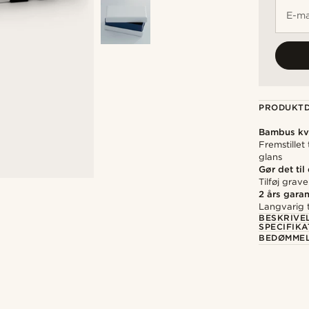
E-ma
PRODUKTD
Bambus kva
Fremstillet
glans
Gør det til
Tilføj grav
2 års garan
Langvarig t
BESKRIVE
SPECIFIKA
BEDØMME