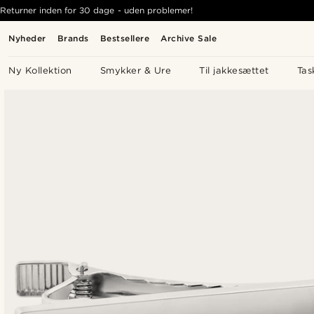
Returner inden for 30 dage - uden problemer!
Nyheder
Brands
Bestsellere
Archive Sale
Ny Kollektion
Smykker & Ure
Til jakkesættet
Tas