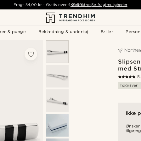
Fragt
34,00 kr
-
Gratis over
449,00 kr
Kontakt os
-
Se fragtmuligheder
ker & punge
Beklædning & undertøj
Briller
Personl
Slipsen
med St
5
Indgraver
Ikke p
Ønsker 
tilgæng