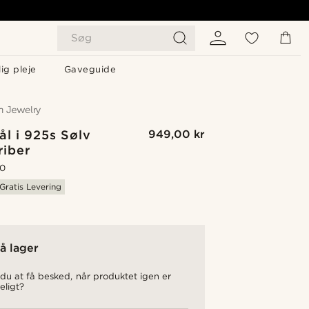
Søg
ig pleje
Gaveguide
ål i 925s Sølv
949,00 kr
riber
.0
Gratis Levering
å lager
du at få besked, når produktet igen er
eligt?