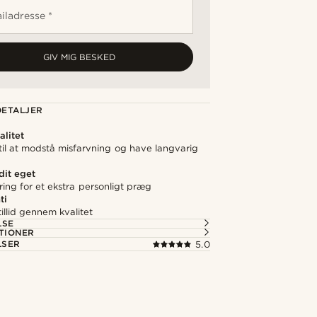
iladresse *
GIV MIG BESKED
ETALJER
litet
 til at modstå misfarvning og have langvarig
 dit eget
ering for et ekstra personligt præg
ti
illid gennem kvalitet
LSE
TIONER
LSER
5.0