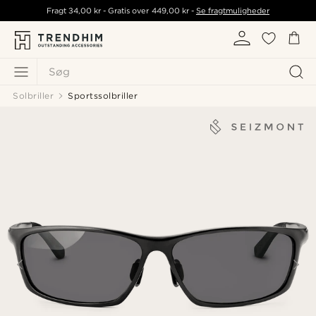
Fragt
34,00 kr
- Gratis over
449,00 kr
-
Se fragtmuligheder
Søg
Solbriller
Sportssolbriller