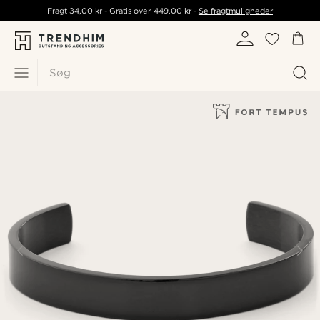
Fragt
34,00 kr
- Gratis over
449,00 kr
-
Se fragtmuligheder
Søg