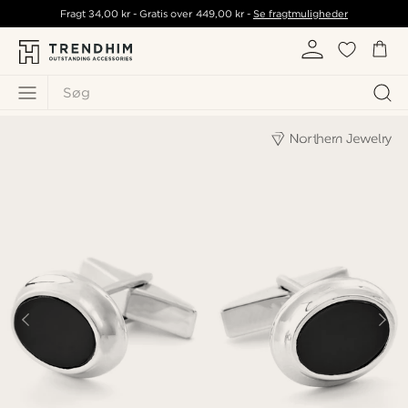
Fragt
34,00 kr
- Gratis over
449,00 kr
-
Se fragtmuligheder
Søg