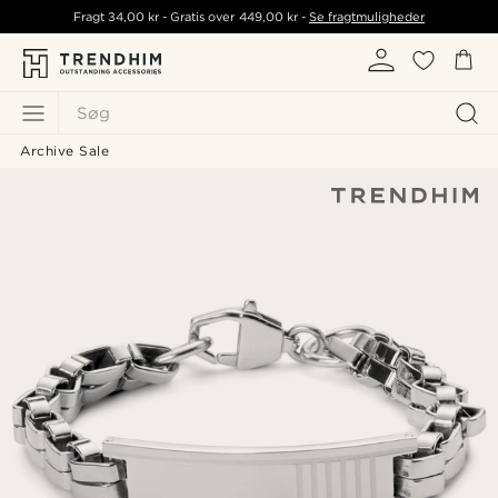
Fragt
34,00 kr
- Gratis over
449,00 kr
-
Se fragtmuligheder
Søg
Archive Sale