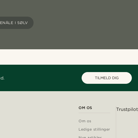
SENÅLE I SØLV
ud.
TILMELD DIG
OM OS
Trustpilot
Om os
Ledige stillinger
Nye artikler