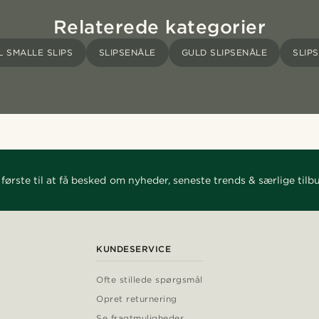
Relaterede kategorier
L SMALLE SLIPS
SLIPSENÅLE
GULD SLIPSENÅLE
SLIP
første til at få besked om nyheder, seneste trends & særlige tilb
KUNDESERVICE
Ofte stillede spørgsmål
Opret returnering
Se fragtmuligheder