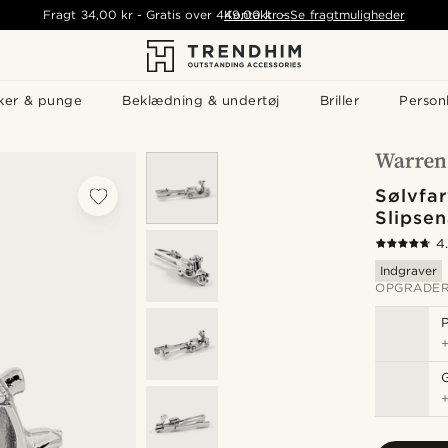
Fragt
34,00 kr
-
Gratis over
449,00 kr
Kontakt os
-
Se fragtmuligheder
ker & punge
Beklædning & undertøj
Briller
Personl
Sølvfar
Slipsen
4
Indgraver
OPGRADER
P