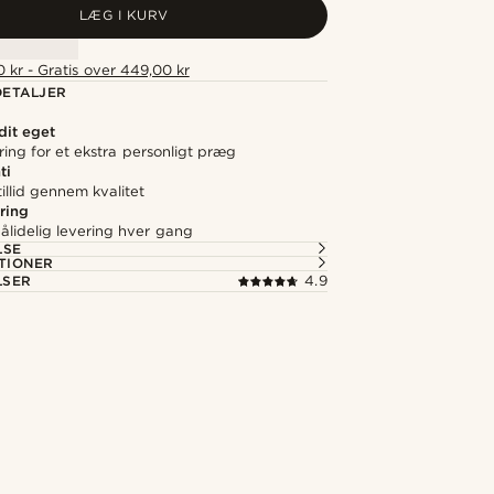
LÆG I KURV
 kr - Gratis over 449,00 kr
ETALJER
 dit eget
ering for et ekstra personligt præg
ti
illid gennem kvalitet
ring
ålidelig levering hver gang
LSE
TIONER
LSER
4.9