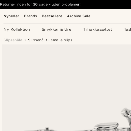
Returner inden for 30 dage - uden problemer!
Nyheder
Brands
Bestsellere
Archive Sale
Ny Kollektion
Smykker & Ure
Til jakkesættet
Tas
Slipsenåle
Slipsenål til smalle slips