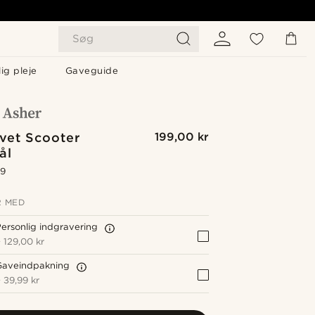
Søg
ig pleje
Gaveguide
vet Scooter
199,00 kr
ål
.9
 MED
ersonlig indgravering
+
129,00 kr
Gaveindpakning
+
39,99 kr