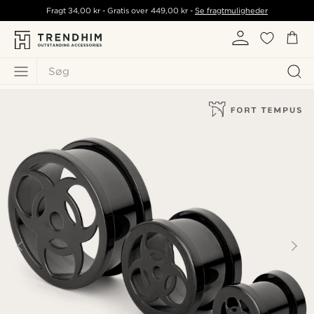
Fragt
34,00 kr
- Gratis over
449,00 kr
-
Se fragtmuligheder
Søg