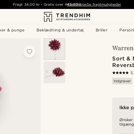
Fragt
34,00 kr
-
Gratis over
449,00 kr
Kontakt os
-
Se fragtmuligheder
ker & punge
Beklædning & undertøj
Briller
Personl
Sort &
Revers
5
Indgraver
Ikke p
Ønsker 
tilgæng