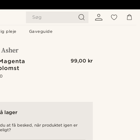
Søg
ig pleje
Gaveguide
 Magenta
99,00 kr
blomst
.0
å lager
du at få besked, når produktet igen er
eligt?