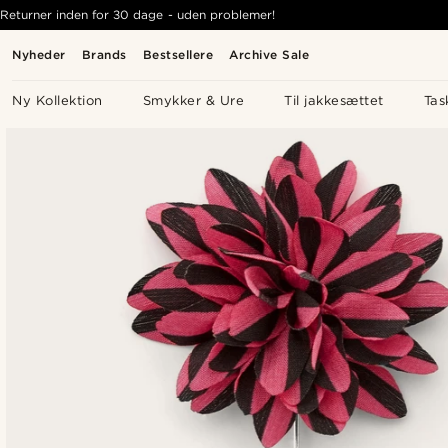
Returner inden for 30 dage - uden problemer!
Nyheder
Brands
Bestsellere
Archive Sale
Ny Kollektion
Smykker & Ure
Til jakkesættet
Tas