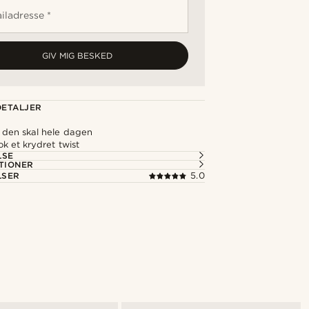
iladresse *
GIV MIG BESKED
ETALJER
 den skal hele dagen
ok et krydret twist
LSE
TIONER
LSER
5.0