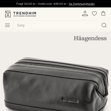
Fragt
34,00 kr
- Gratis over
449,00 kr
-
Se fragtmuligheder
Søg