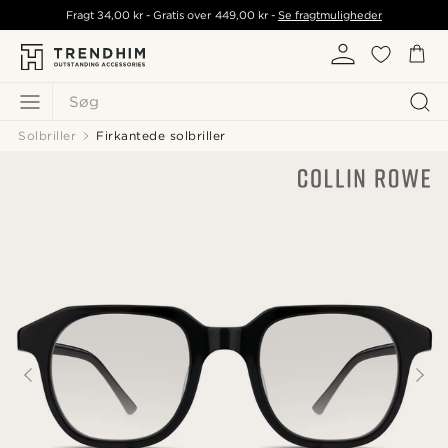
Fragt
34,00 kr
- Gratis over
449,00 kr
-
Se fragtmuligheder
Søg
Solbriller
Firkantede solbriller