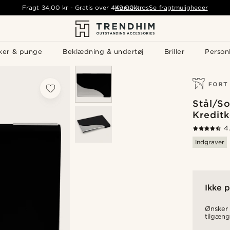
Fragt
34,00 kr
-
Gratis over
449,00 kr
Kontakt os
-
Se fragtmuligheder
ker & punge
Beklædning & undertøj
Briller
Personl
Stål/So
Kreditk
4
Indgraver
Ikke p
Ønsker 
tilgæng