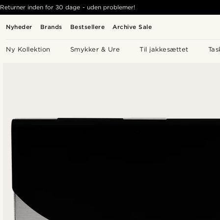
Returner inden for 30 dage - uden problemer!
Nyheder
Brands
Bestsellere
Archive Sale
Ny Kollektion
Smykker & Ure
Til jakkesættet
Tas