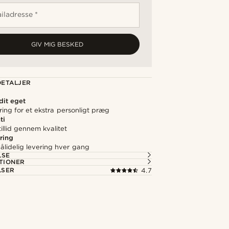
iladresse *
GIV MIG BESKED
ETALJER
 dit eget
ering for et ekstra personligt præg
ti
illid gennem kvalitet
ring
ålidelig levering hver gang
LSE
TIONER
LSER
4.7