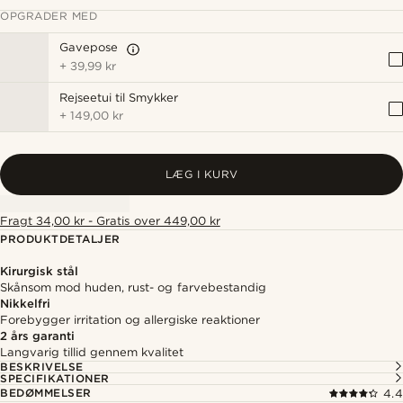
OPGRADER MED
Gavepose
+
39,99 kr
Rejseetui til Smykker
+
149,00 kr
LÆG I KURV
Fragt 34,00 kr - Gratis over 449,00 kr
PRODUKTDETALJER
Kirurgisk stål
Skånsom mod huden, rust- og farvebestandig
Nikkelfri
Forebygger irritation og allergiske reaktioner
2 års garanti
Langvarig tillid gennem kvalitet
BESKRIVELSE
SPECIFIKATIONER
BEDØMMELSER
4.4