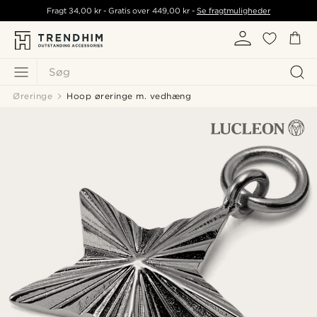
Fragt
34,00 kr
- Gratis over
449,00 kr
-
Se fragtmuligheder
Søg
Øreringe
Hoop øreringe m. vedhæng