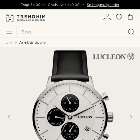
Fragt
34,00 kr
- Gratis over
449,00 kr
-
Se fragtmuligheder
Søg
Ure
Armbåndsure