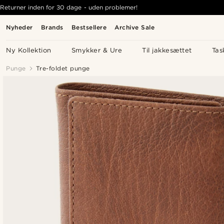
Returner inden for 30 dage - uden problemer!
Nyheder
Brands
Bestsellere
Archive Sale
Ny Kollektion
Smykker & Ure
Til jakkesættet
Tas
Punge
Tre-foldet punge