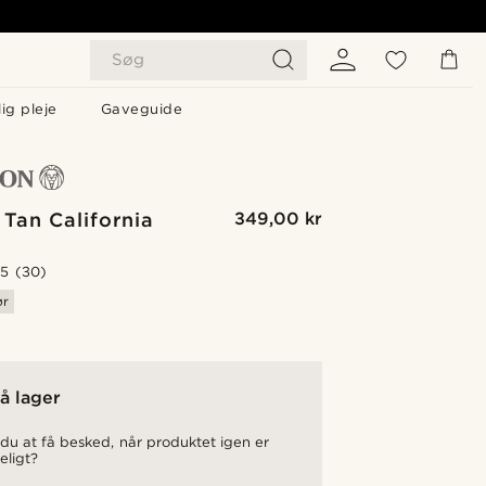
Søg
ig pleje
Gaveguide
 Tan California
349,00 kr
.5
(30)
ør
å lager
du at få besked, når produktet igen er
eligt?