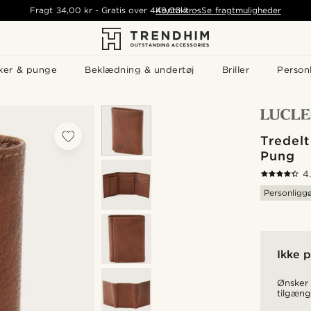
Fragt
34,00 kr
-
Gratis over
449,00 kr
Kontakt os
-
Se fragtmuligheder
ker & punge
Beklædning & undertøj
Briller
Personl
Tredelt
Pung
4
Personligg
Ikke p
Ønsker 
tilgæng