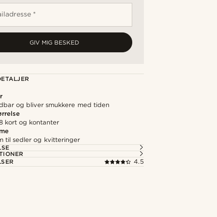
iladresse *
GIV MIG BESKED
ETALJER
r
ldbar og bliver smukkere med tiden
rrelse
 kort og kontanter
mme
 til sedler og kvitteringer
LSE
TIONER
LSER
4.5