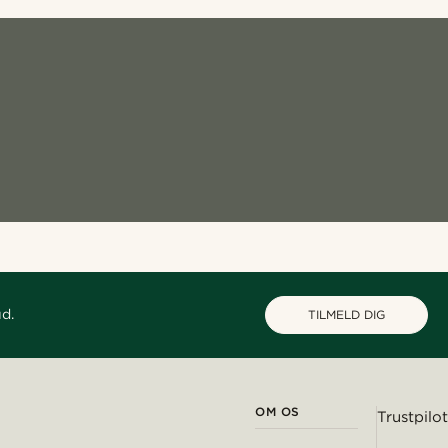
ud.
TILMELD DIG
OM OS
Trustpilot