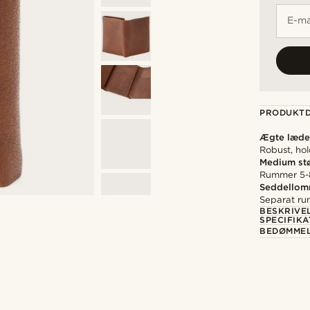
E-ma
PRODUKTD
Ægte læde
Robust, ho
Medium stø
Rummer 5-8
Seddello
Separat rum
BESKRIVE
SPECIFIKA
BEDØMME