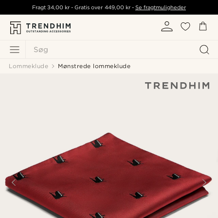
Fragt
34,00 kr
- Gratis over
449,00 kr
-
Se fragtmuligheder
Søg
Lommeklude
Mønstrede lommeklude