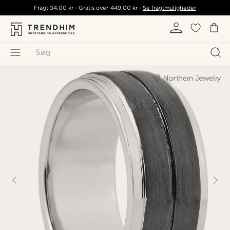
Fragt
34,00 kr
- Gratis over
449,00 kr
-
Se fragtmuligheder
Søg