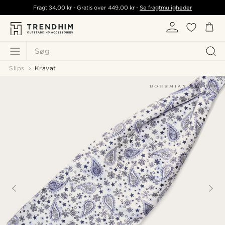
Fragt
34,00 kr
- Gratis over
449,00 kr
-
Se fragtmuligheder
Søg
Slips
Kravat