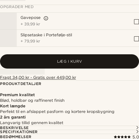
OPGRADER MED
Gavepose
+
39,99 kr
Slipsetaske i Portefølje-stil
+
79,99 kr
LÆG I KURV
Fragt 34,00 kr - Gratis over 449,00 kr
PRODUKTDETALJER
Premium kvalitet
Blød, holdbar og raffineret finish
Kort længde
Perfekt til en afslappet pasform og kortere kropsbygning
2 års garanti
Langvarig tillid gennem kvalitet
BESKRIVELSE
SPECIFIKATIONER
BEDØMMELSER
5.0