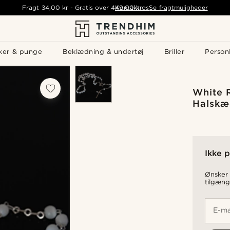
Fragt
34,00 kr
-
Gratis over
449,00 kr
Kontakt os
-
Se fragtmuligheder
ker & punge
Beklædning & undertøj
Briller
Personl
White 
Halskæ
Ikke p
Ønsker 
tilgæng
E-ma