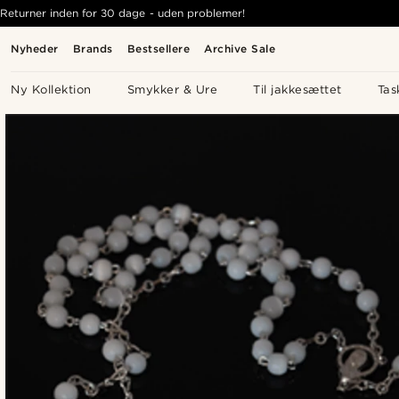
Returner inden for 30 dage - uden problemer!
Nyheder
Brands
Bestsellere
Archive Sale
Ny Kollektion
Smykker & Ure
Til jakkesættet
Tas