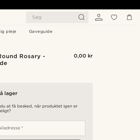
Søg
ig pleje
Gaveguide
Round Rosary -
0,00 kr
de
å lager
du at få besked, når produktet igen er
eligt?
iladresse *