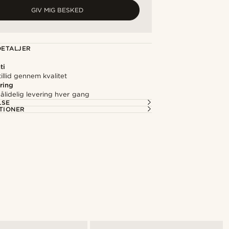
GIV MIG BESKED
ETALJER
ti
illid gennem kvalitet
ring
ålidelig levering hver gang
LSE
TIONER