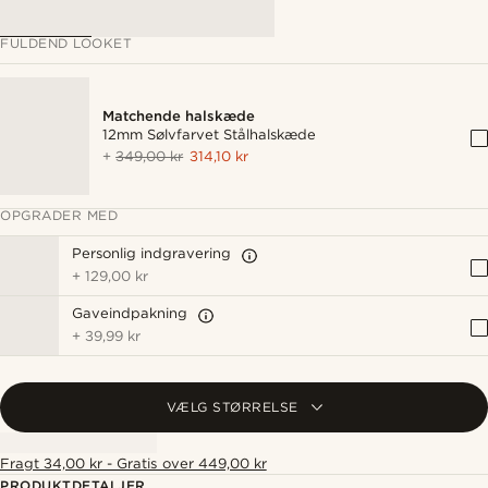
FULDEND LOOKET
Matchende halskæde
12mm Sølvfarvet Stålhalskæde
+
349,00 kr
314,10 kr
OPGRADER MED
Personlig indgravering
+
129,00 kr
Gaveindpakning
+
39,99 kr
VÆLG STØRRELSE
Fragt 34,00 kr - Gratis over 449,00 kr
PRODUKTDETALJER