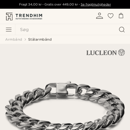
Fragt
34,00 kr
- Gratis over
449,00 kr
-
Se fragtmuligheder
Søg
Armbånd
Stålarmbånd