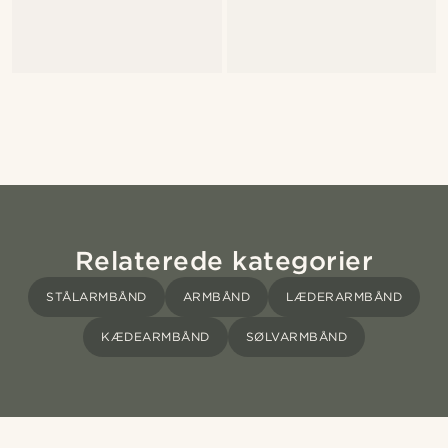
Relaterede kategorier
STÅLARMBÅND
ARMBÅND
LÆDERARMBÅND
KÆDEARMBÅND
SØLVARMBÅND