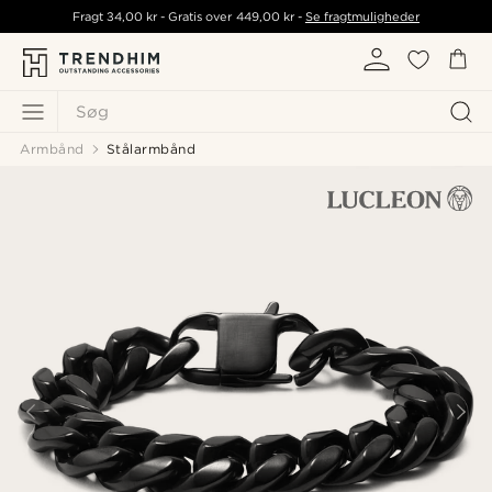
Fragt
34,00 kr
- Gratis over
449,00 kr
-
Se fragtmuligheder
Søg
Armbånd
Stålarmbånd