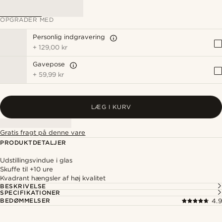
OPGRADER MED
Personlig indgravering
+
129,00 kr
Gavepose
+
59,99 kr
LÆG I KURV
Gratis fragt på denne vare
PRODUKTDETALJER
Udstillingsvindue i glas
Skuffe til +10 ure
Kvadrant hængsler af høj kvalitet
BESKRIVELSE
SPECIFIKATIONER
BEDØMMELSER
4.9