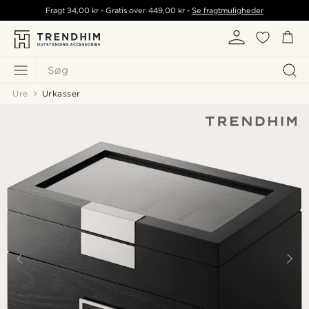
Fragt
34,00 kr
- Gratis over
449,00 kr
-
Se fragtmuligheder
Søg
Ure
Urkasser