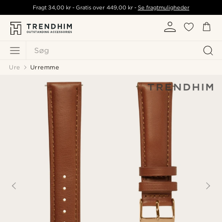
Fragt
34,00 kr
- Gratis over
449,00 kr
-
Se fragtmuligheder
Søg
Ure
Urremme