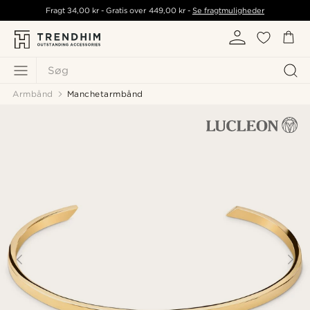
Fragt
34,00 kr
- Gratis over
449,00 kr
-
Se fragtmuligheder
Søg
Armbånd
Manchetarmbånd