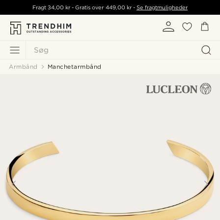
Fragt
34,00 kr
- Gratis over
449,00 kr
-
Se fragtmuligheder
Søg
Armbånd
Manchetarmbånd