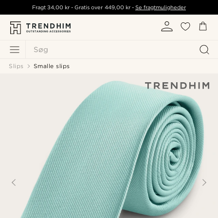
Fragt
34,00 kr
- Gratis over
449,00 kr
-
Se fragtmuligheder
Søg
Slips
Smalle slips