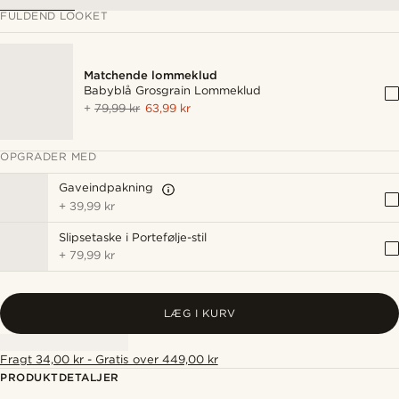
FULDEND LOOKET
Matchende lommeklud
Babyblå Grosgrain Lommeklud
+
79,99 kr
63,99 kr
OPGRADER MED
Gaveindpakning
+
39,99 kr
Slipsetaske i Portefølje-stil
+
79,99 kr
LÆG I KURV
Fragt 34,00 kr - Gratis over 449,00 kr
PRODUKTDETALJER