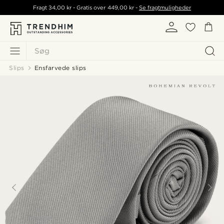
Fragt
34,00 kr
- Gratis over
449,00 kr
-
Se fragtmuligheder
Søg
Slips
Ensfarvede slips