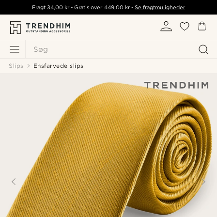
Fragt
34,00 kr
- Gratis over
449,00 kr
-
Se fragtmuligheder
Søg
Slips
Ensfarvede slips