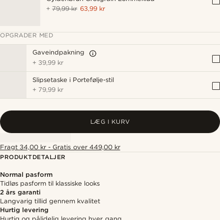
+
79,99 kr
63,99 kr
OPGRADER MED
Gaveindpakning
+
39,99 kr
Slipsetaske i Portefølje-stil
+
79,99 kr
LÆG I KURV
Fragt 34,00 kr - Gratis over 449,00 kr
PRODUKTDETALJER
Normal pasform
Tidløs pasform til klassiske looks
2 års garanti
Langvarig tillid gennem kvalitet
Hurtig levering
Hurtig og pålidelig levering hver gang