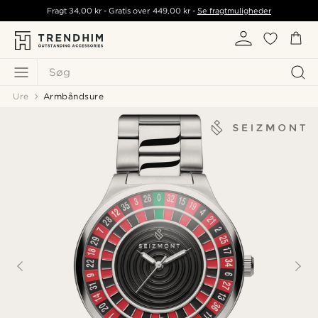
Fragt
34,00 kr
- Gratis over
449,00 kr
-
Se fragtmuligheder
Søg
Ure
Armbåndsure