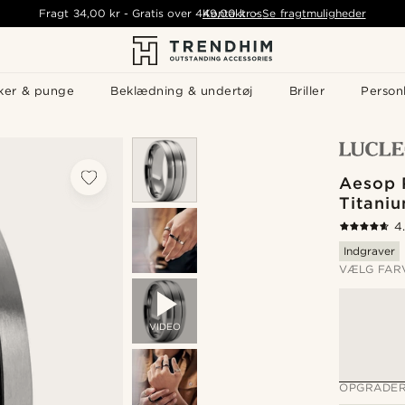
Fragt
34,00 kr
-
Gratis over
449,00 kr
Kontakt os
-
Se fragtmuligheder
ker & punge
Beklædning & undertøj
Briller
Personl
Aesop 
Titani
4
Indgraver
VÆLG FAR
VIDEO
OPGRADER