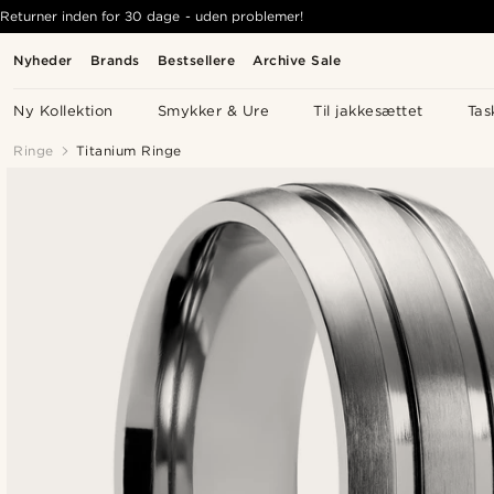
Returner inden for 30 dage - uden problemer!
Nyheder
Brands
Bestsellere
Archive Sale
Ny Kollektion
Smykker & Ure
Til jakkesættet
Tas
Ringe
Titanium Ringe