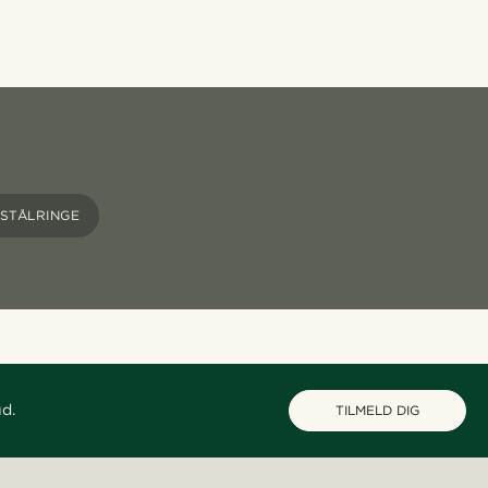
STÅLRINGE
ud.
TILMELD DIG