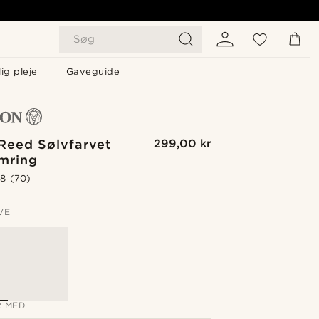
Søg
ig pleje
Gaveguide
Reed Sølvfarvet
299,00 kr
umring
.8
(70)
VE
 MED