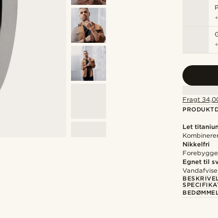
P
Fragt 34,00
PRODUKTD
Let titaniu
Kombinerer
Nikkelfri
Forebygger 
Egnet til 
Vandafvise
BESKRIVE
SPECIFIKA
BEDØMME