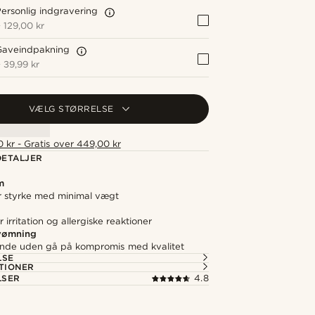
ersonlig indgravering
+
129,00 kr
Gaveindpakning
+
39,99 kr
VÆLG STØRRELSE
 kr - Gratis over 449,00 kr
ETALJER
m
 styrke med minimal vægt
irritation og allergiske reaktioner
svømning
nde uden gå på kompromis med kvalitet
LSE
TIONER
LSER
4.8