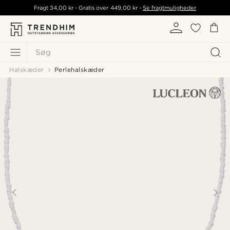
Fragt
34,00 kr
- Gratis over
449,00 kr
-
Se fragtmuligheder
Søg
Halskæder
Perlehalskæder