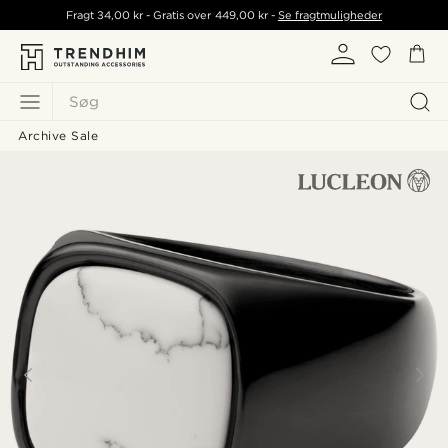
Fragt
34,00 kr
- Gratis over
449,00 kr
-
Se fragtmuligheder
Søg
Archive Sale