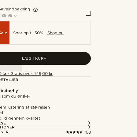
Gaveindpakning
+
39,99 kr
Sale
Spar op til 50% -
Shop nu
LÆG I KURV
 kr - Gratis over 449,00 kr
ETALJER
butterfly
, som du ønsker
em justering af størrelsen
ti
illid gennem kvalitet
LSE
TIONER
LSER
4.8