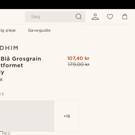
Søg
ig pleje
Gaveguide
 Blå Grosgrain
107,40 kr
179,00 kr
tformet
ly
.8
VE
+18
 MED