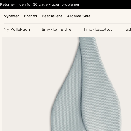
Returner inden for 30 dage - uden problemer!
Nyheder
Brands
Bestsellere
Archive Sale
Ny Kollektion
Smykker & Ure
Til jakkesættet
Tas