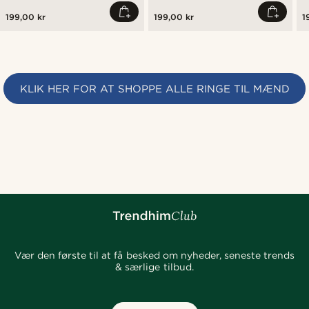
199,00 kr
199,00 kr
1
KLIK HER FOR AT SHOPPE ALLE RINGE TIL MÆND
Vær den første til at få besked om nyheder, seneste trends
& særlige tilbud.