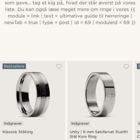
som gave… tag et kig på, hvad der står øverst på vores
liste. Du kan også læse meget mere om ringe i vores {{
module = link | text = ultimative guide til herreringe |
newTab = true | type = post | id = 69 | moduleId = 69 }}
Bestsellere
Indgraver
Indgraver
Klassisk Stålring
Unity | 6 mm Sølvfarvet Rustfri
S
Stål Kors Ring
C