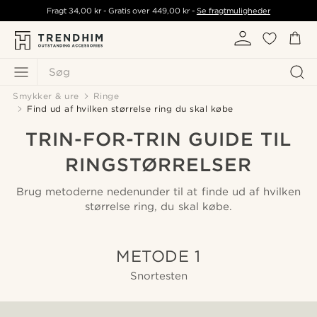
Fragt
34,00 kr
- Gratis over
449,00 kr
-
Se fragtmuligheder
Søg
Smykker & ure
Ringe
Find ud af hvilken størrelse ring du skal købe
TRIN-FOR-TRIN GUIDE TIL
RINGSTØRRELSER
Brug metoderne nedenunder til at finde ud af hvilken
størrelse ring, du skal købe.
METODE 1
Snortesten