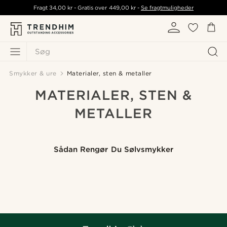
Fragt
34,00 kr
- Gratis over
449,00 kr
-
Se fragtmuligheder
Søg
Smykker & ure
Materialer, sten & metaller
MATERIALER, STEN &
METALLER
Sådan Rengør Du Sølvsmykker