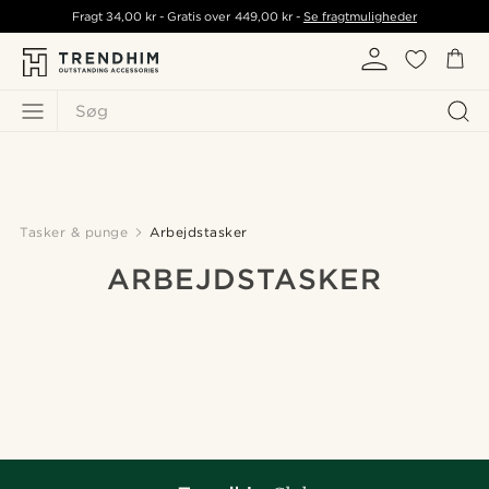
Fragt
34,00 kr
- Gratis over
449,00 kr
-
Se fragtmuligheder
Søg
Tasker & punge
Arbejdstasker
ARBEJDSTASKER