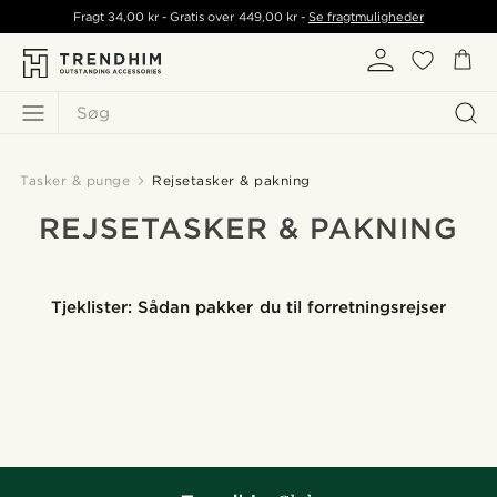
Fragt
34,00 kr
- Gratis over
449,00 kr
-
Se fragtmuligheder
Søg
Tasker & punge
Rejsetasker & pakning
REJSETASKER & PAKNING
Tjeklister: Sådan pakker du til forretningsrejser