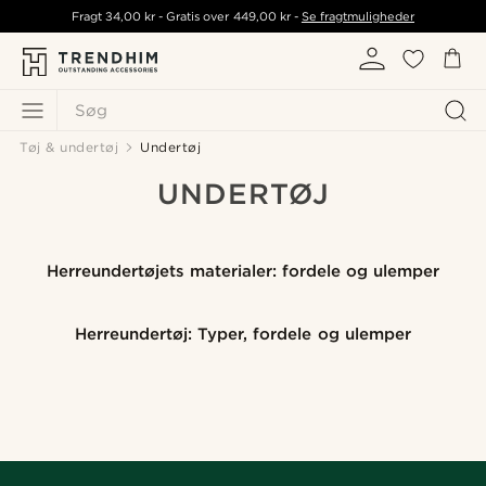
Fragt
34,00 kr
- Gratis over
449,00 kr
-
Se fragtmuligheder
Søg
Tøj & undertøj
Undertøj
UNDERTØJ
Herreundertøjets materialer: fordele og ulemper
Herreundertøj: Typer, fordele og ulemper