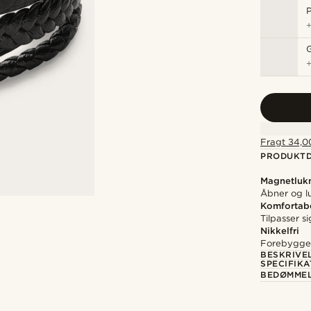
P
Fragt 34,00
PRODUKTD
Magnetluk
Åbner og l
Komfortab
Tilpasser s
Nikkelfri
Forebygger 
BESKRIVE
SPECIFIKA
BEDØMME