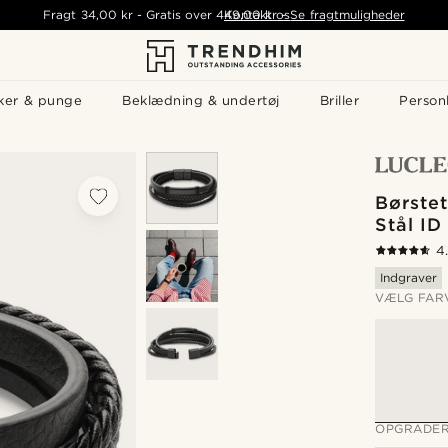
Fragt
34,00 kr
-
Gratis over
449,00 kr
Kontakt os
-
Se fragtmuligheder
ker & punge
Beklædning & undertøj
Briller
Personl
Børstet
Stål I
4
Indgraver
VÆLG FAR
OPGRADER