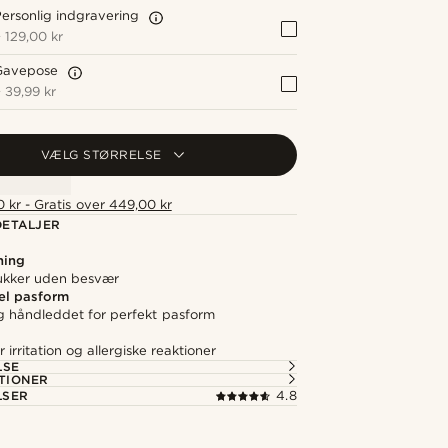
ersonlig indgravering
+
129,00 kr
Gavepose
+
39,99 kr
VÆLG STØRRELSE
 kr - Gratis over 449,00 kr
ETALJER
ning
ukker uden besvær
el pasform
ig håndleddet for perfekt pasform
irritation og allergiske reaktioner
LSE
TIONER
LSER
4.8