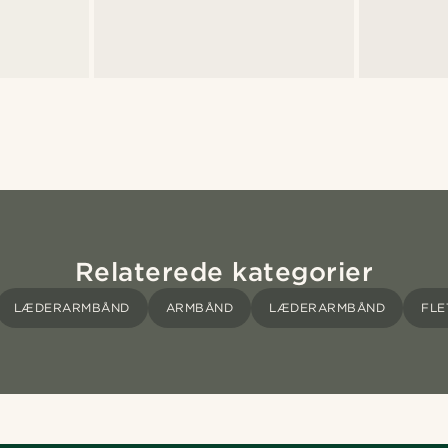
Relaterede kategorier
LÆDERARMBÅND
ARMBÅND
LÆDERARMBÅND
FLE