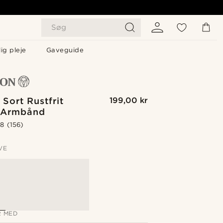
Søg
ig pleje
Gaveguide
 Sort Rustfrit
199,00 kr
D Armbånd
.8
(156)
VE
 MED