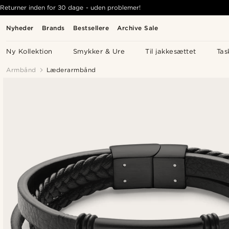
Returner inden for 30 dage - uden problemer!
Nyheder
Brands
Bestsellere
Archive Sale
Ny Kollektion
Smykker & Ure
Til jakkesættet
Tas
Armbånd
Læderarmbånd