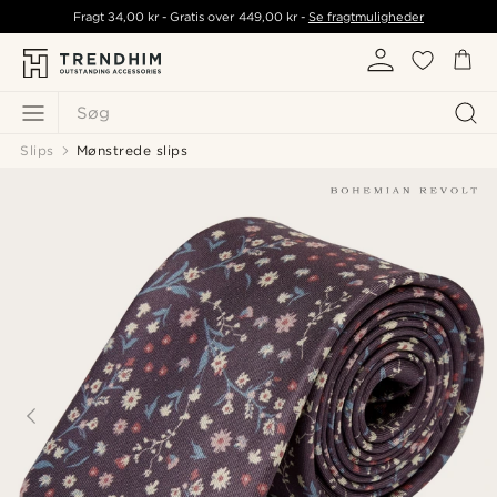
Fragt
34,00 kr
- Gratis over
449,00 kr
-
Se fragtmuligheder
Søg
Slips
Mønstrede slips