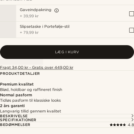
Gaveindpakning
+
39,99 kr
Slipsetaske i Portefølje-stil
+
79,99 kr
LÆG I KURV
Fragt 34,00 kr - Gratis over 449,00 kr
PRODUKTDETALJER
Premium kvalitet
Blød, holdbar og raffineret finish
Normal pasform
Tidløs pasform til klassiske looks
2 års garanti
Langvarig tillid gennem kvalitet
BESKRIVELSE
SPECIFIKATIONER
BEDØMMELSER
4.8