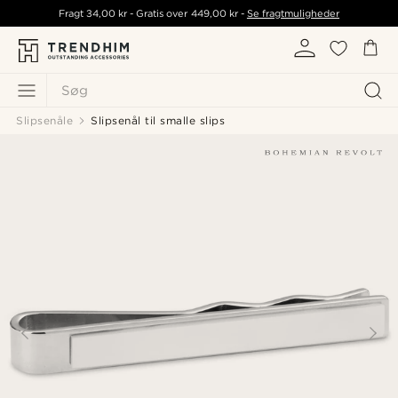
Fragt
34,00 kr
- Gratis over
449,00 kr
-
Se fragtmuligheder
Søg
Slipsenåle
Slipsenål til smalle slips