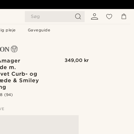
Søg
ig pleje
Gaveguide
Amager
349,00 kr
de m.
rvet Curb- og
æde & Smiley
ng
.8
(94)
VE