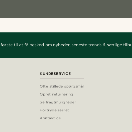
første til at få besked om nyheder, seneste trends & særlige tilb
KUNDESERVICE
Ofte stillede spørgsmål
Opret returnering
Se fragtmuligheder
Fortrydelsesret
Kontakt os