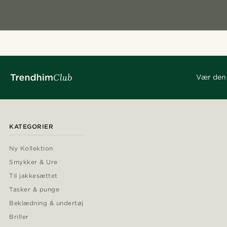
Vær den 
KATEGORIER
Ny Kollektion
Smykker & Ure
Til jakkesættet
Tasker & punge
Beklædning & undertøj
Briller