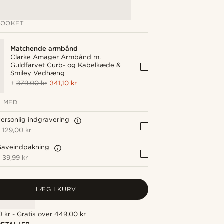
LOOKET
Matchende armbånd
Clarke Amager Armbånd m.
Guldfarvet Curb- og Kabelkæde &
Smiley Vedhæng
+
379,00 kr
341,10 kr
 MED
ersonlig indgravering
+
129,00 kr
Gaveindpakning
+
39,99 kr
LÆG I KURV
 kr - Gratis over 449,00 kr