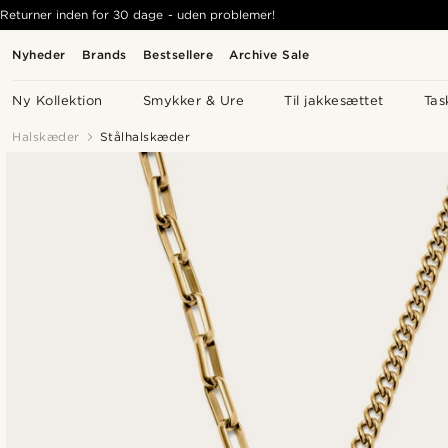
Returner inden for 30 dage - uden problemer!
Nyheder
Brands
Bestsellere
Archive Sale
Ny Kollektion
Smykker & Ure
Til jakkesættet
Tas
Halskæder
Stålhalskæder