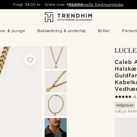
Fragt
34,00 kr
-
Gratis over
449,00 kr
Kontakt os
-
Se fragtmuligheder
ker & punge
Beklædning & undertøj
Briller
Personl
Caleb 
Halskæ
Guldfa
Kabelk
Vedhæ
4
Indgraver
VÆLG FAR