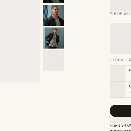
FULDEND 
OPGRADER
P
Fragt 34,00