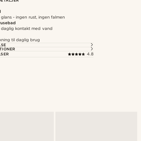
ETALJER
l
 glans - ingen rust, ingen falmen
brusebad
il daglig kontakt med vand
kning til daglig brug
LSE
TIONER
LSER
4.8