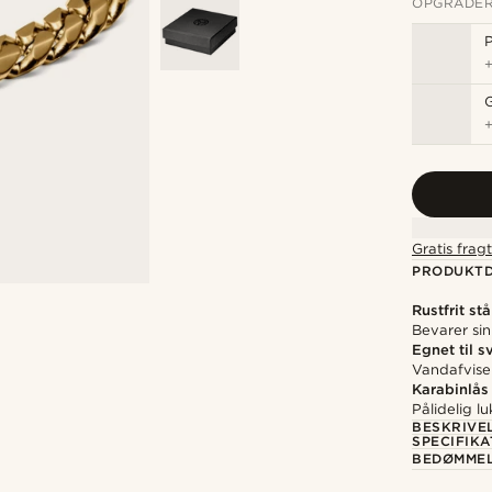
OPGRADER
P
Gratis frag
PRODUKTD
Rustfrit stå
Bevarer sin
Egnet til 
Vandafvise
Karabinlås
Pålidelig lu
BESKRIVE
SPECIFIKA
BEDØMME