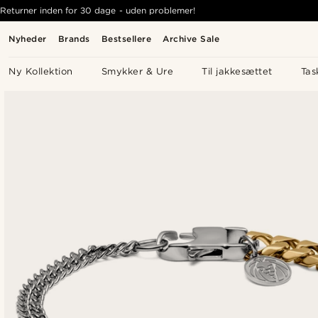
Returner inden for 30 dage - uden problemer!
Nyheder
Brands
Bestsellere
Archive Sale
Ny Kollektion
Smykker & Ure
Til jakkesættet
Tas