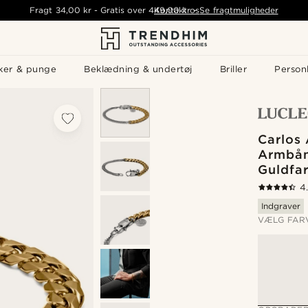
Fragt
34,00 kr
-
Gratis over
449,00 kr
Kontakt os
-
Se fragtmuligheder
ker & punge
Beklædning & undertøj
Briller
Personl
Carlos
Armbån
Guldfa
4
Indgraver
VÆLG FAR