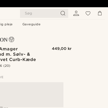
Søg
ig pleje
Gaveguide
 Amager
449,00 kr
d m. Sølv- &
rvet Curb-Kæde
.6
(20)
VE