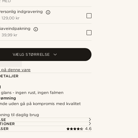
 MED
ersonlig indgravering
+
129,00 kr
Gaveindpakning
+
39,99 kr
VÆLG STØRRELSE
t på denne vare
ETALJER
l
 glans - ingen rust, ingen falmen
svømning
nde uden gå på kompromis med kvalitet
kning til daglig brug
LSE
TIONER
LSER
4.6