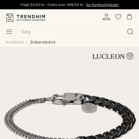
Fragt
34,00 kr
- Gratis over
449,00 kr
-
Se fragtmuligheder
Søg
Armbånd
Stålarmbånd