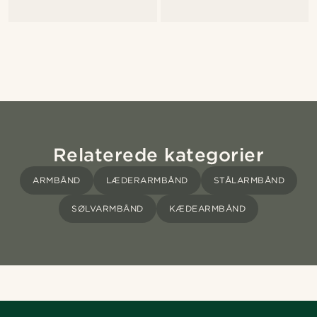
Relaterede kategorier
ARMBÅND
LÆDERARMBÅND
STÅLARMBÅND
SØLVARMBÅND
KÆDEARMBÅND