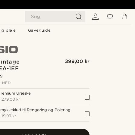
Søg
ig pleje
Gaveguide
Vintage
399,00 kr
EA-1EF
.9
 MED
Premium Uræske
+
279,00 kr
mykkeklud til Rengøring og Polering
+
19,99 kr