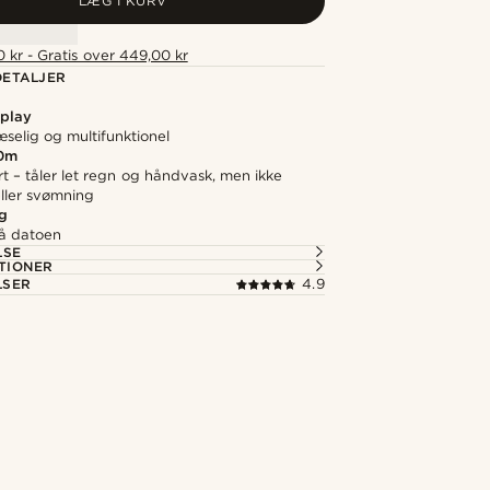
LÆG I KURV
 kr - Gratis over 449,00 kr
ETALJER
splay
læselig og multifunktionel
0m
t – tåler let regn og håndvask, men ikke
ller svømning
g
på datoen
LSE
TIONER
LSER
4.9