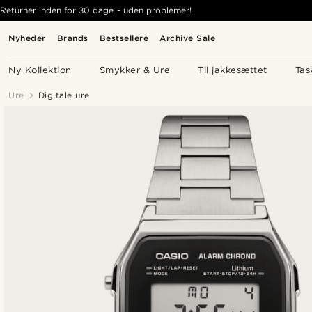
Returner inden for 30 dage - uden problemer!
Nyheder
Brands
Bestsellere
Archive Sale
Ny Kollektion
Smykker & Ure
Til jakkesættet
Tas
Ure
Digitale ure