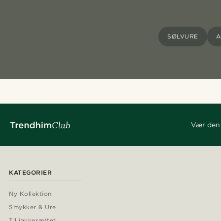
SØLVURE
A
Vær den 
KATEGORIER
Ny Kollektion
Smykker & Ure
Til jakkesættet