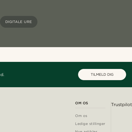
DIGITALE URE
ud.
TILMELD DIG
OM OS
Trustpilot
Om os
Ledige stillinger
Nye artikler