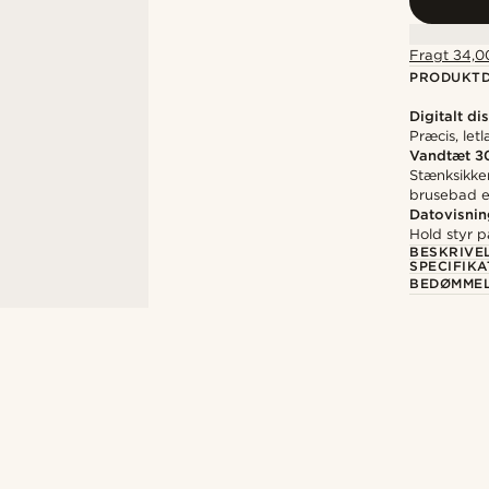
Fragt 34,00
PRODUKTD
Digitalt di
Præcis, let
Vandtæt 3
Stænksikker
brusebad e
Datovisnin
Hold styr 
BESKRIVE
SPECIFIKA
BEDØMME