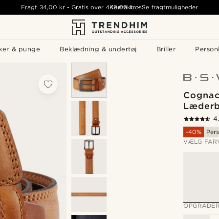
Fragt
34,00 kr
-
Gratis over
449,00 kr
Kontakt os
-
Se fragtmuligheder
ker & punge
Beklædning & undertøj
Briller
Personl
Cognac
Læderb
4
-40%
Pers
VÆLG FAR
OPGRADER