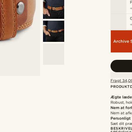
P
Archive 
Fragt 34,00
PRODUKTD
Ægte læde
Robust, ho
Nem at for
Nem at afk
Personligt
Sæt dit pr
BESKRIVE