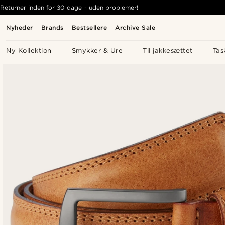
Returner inden for 30 dage - uden problemer!
Nyheder
Brands
Bestsellere
Archive Sale
Ny Kollektion
Smykker & Ure
Til jakkesættet
Tas