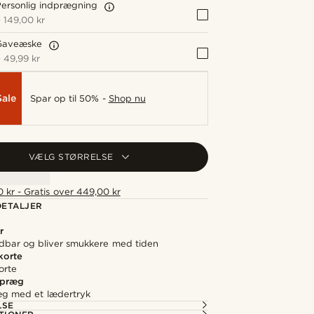
ersonlig indprægning
+
149,00 kr
Gaveæske
+
49,99 kr
Sale
Spar op til 50% -
Shop nu
VÆLG STØRRELSE
 kr - Gratis over 449,00 kr
ETALJER
r
ldbar og bliver smukkere med tiden
korte
orte
 præg
æg med et lædertryk
LSE