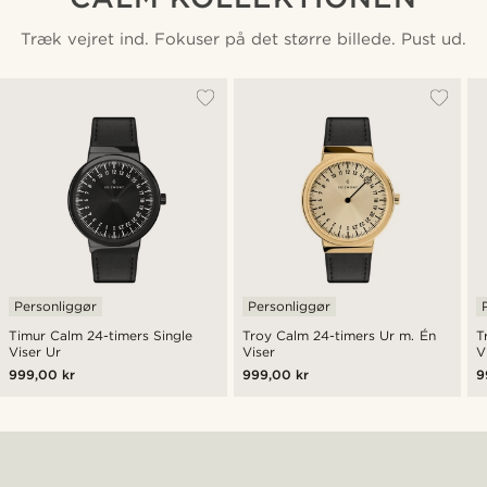
Træk vejret ind. Fokuser på det større billede. Pust ud.
Personliggør
Personliggør
Timur Calm 24-timers Single
Troy Calm 24-timers Ur m. Én
T
Viser Ur
Viser
V
999,00 kr
999,00 kr
9