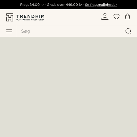
Fragt
34,00 kr
- Gratis over
449,00 kr
-
Se fragtmuligheder
Søg