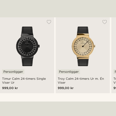
Personliggør
Personliggør
Timur Calm 24-timers Single
Troy Calm 24-timers Ur m. Én
T
Viser Ur
Viser
V
999,00 kr
999,00 kr
9