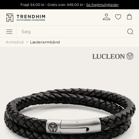
Fragt
34,00 kr
- Gratis over
449,00 kr
-
Se fragtmuligheder
Søg
Armbånd
Læderarmbånd