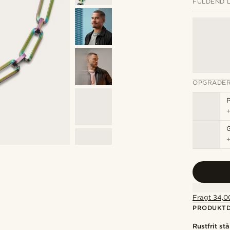
FULDEND 
OPGRADER
P
Fragt 34,00
PRODUKTD
Rustfrit stå