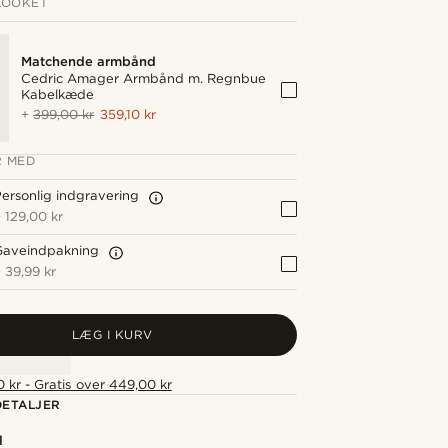
LOOKET
Matchende armbånd
Cedric Amager Armbånd m. Regnbue
Kabelkæde
+
399,00 kr
359,10 kr
 MED
ersonlig indgravering
+
129,00 kr
Gaveindpakning
+
39,99 kr
LÆG I KURV
 kr - Gratis over 449,00 kr
ETALJER
l