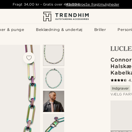
Fragt
34,00 kr
-
Gratis over
449,00 kr
Kontakt os
-
Se fragtmuligheder
ker & punge
Beklædning & undertøj
Briller
Personl
Connor
Halskæ
Kabel
4
Indgraver
VÆLG FAR