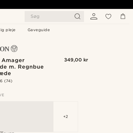
Søg
ig pleje
Gaveguide
 Amager
349,00 kr
de m. Regnbue
kæde
.6
(74)
VE
+2