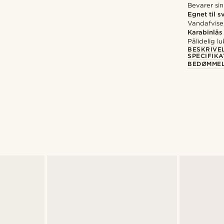
Bevarer sin
Egnet til 
Vandafvise
Karabinlås
Pålidelig lu
BESKRIVE
SPECIFIKA
BEDØMME