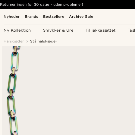
Returner inden for 30 dage - uden problemer!
Nyheder
Brands
Bestsellere
Archive Sale
Ny Kollektion
Smykker & Ure
Til jakkesættet
Tas
Halskæder
Stålhalskæder