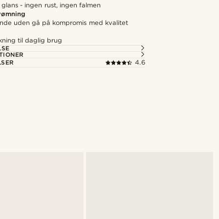
 glans - ingen rust, ingen falmen
svømning
nde uden gå på kompromis med kvalitet
kning til daglig brug
LSE
TIONER
LSER
4.6