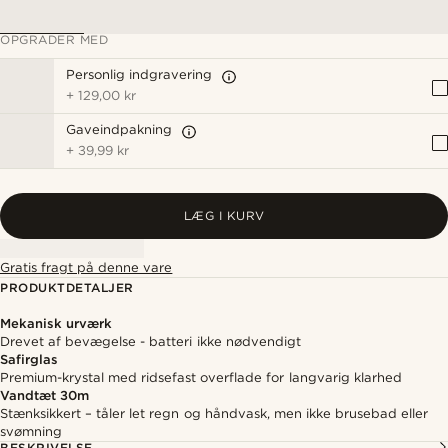
OPGRADER MED
Personlig indgravering
+
129,00 kr
Gaveindpakning
+
39,99 kr
LÆG I KURV
Gratis fragt på denne vare
PRODUKTDETALJER
Mekanisk urværk
Drevet af bevægelse - batteri ikke nødvendigt
Safirglas
Premium-krystal med ridsefast overflade for langvarig klarhed
Vandtæt 30m
Stænksikkert – tåler let regn og håndvask, men ikke brusebad eller
svømning
BESKRIVELSE