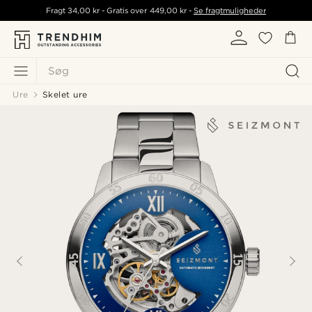
Fragt
34,00 kr
- Gratis over
449,00 kr
-
Se fragtmuligheder
Søg
Ure
Skelet ure